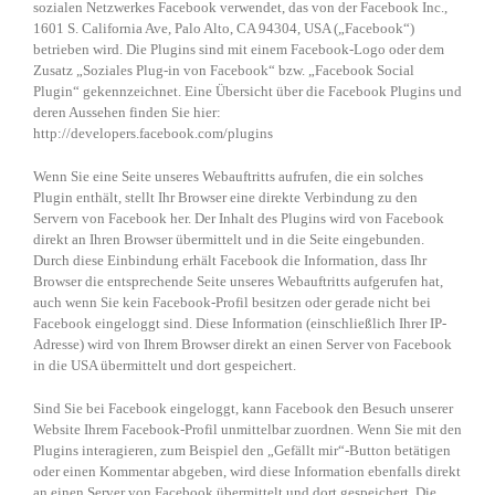
sozialen Netzwerkes Facebook verwendet, das von der Facebook Inc.,
1601 S. California Ave, Palo Alto, CA 94304, USA („Facebook“)
betrieben wird. Die Plugins sind mit einem Facebook-Logo oder dem
Zusatz „Soziales Plug-in von Facebook“ bzw. „Facebook Social
Plugin“ gekennzeichnet. Eine Übersicht über die Facebook Plugins und
deren Aussehen finden Sie hier:
http://developers.facebook.com/plugins
Wenn Sie eine Seite unseres Webauftritts aufrufen, die ein solches
Plugin enthält, stellt Ihr Browser eine direkte Verbindung zu den
Servern von Facebook her. Der Inhalt des Plugins wird von Facebook
direkt an Ihren Browser übermittelt und in die Seite eingebunden.
Durch diese Einbindung erhält Facebook die Information, dass Ihr
Browser die entsprechende Seite unseres Webauftritts aufgerufen hat,
auch wenn Sie kein Facebook-Profil besitzen oder gerade nicht bei
Facebook eingeloggt sind. Diese Information (einschließlich Ihrer IP-
Adresse) wird von Ihrem Browser direkt an einen Server von Facebook
in die USA übermittelt und dort gespeichert.
Sind Sie bei Facebook eingeloggt, kann Facebook den Besuch unserer
Website Ihrem Facebook-Profil unmittelbar zuordnen. Wenn Sie mit den
Plugins interagieren, zum Beispiel den „Gefällt mir“-Button betätigen
oder einen Kommentar abgeben, wird diese Information ebenfalls direkt
an einen Server von Facebook übermittelt und dort gespeichert. Die