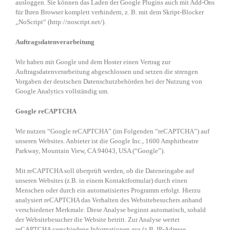
ausloggen. Sie können das Laden der Google Plugins auch mit Add-Ons
für Ihren Browser komplett verhindern, z. B. mit dem Skript-Blocker
„NoScript“ (http://noscript.net/).
Auftragsdatenverarbeitung
Wir haben mit Google und dem Hoster einen Vertrag zur
Auftragsdatenverarbeitung abgeschlossen und setzen die strengen
Vorgaben der deutschen Datenschutzbehörden bei der Nutzung von
Google Analytics vollständig um.
Google reCAPTCHA
Wir nutzen “Google reCAPTCHA” (im Folgenden “reCAPTCHA”) auf
unseren Websites. Anbieter ist die Google Inc., 1600 Amphitheatre
Parkway, Mountain View, CA 94043, USA (“Google”).
Mit reCAPTCHA soll überprüft werden, ob die Dateneingabe auf
unseren Websites (z.B. in einem Kontaktformular) durch einen
Menschen oder durch ein automatisiertes Programm erfolgt. Hierzu
analysiert reCAPTCHA das Verhalten des Websitebesuchers anhand
verschiedener Merkmale. Diese Analyse beginnt automatisch, sobald
der Websitebesucher die Website betritt. Zur Analyse wertet
reCAPTCHA verschiedene Informationen aus (z.B. IP-Adresse,