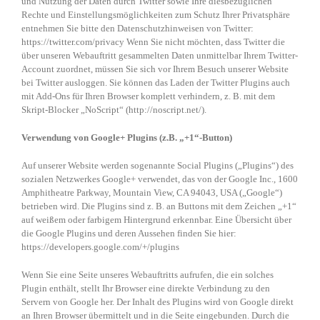
und Nutzung der Daten durch Twitter sowie Ihre diesbezüglichen
Rechte und Einstellungsmöglichkeiten zum Schutz Ihrer Privatsphäre
entnehmen Sie bitte den Datenschutzhinweisen von Twitter:
https://twitter.com/privacy Wenn Sie nicht möchten, dass Twitter die
über unseren Webauftritt gesammelten Daten unmittelbar Ihrem Twitter-
Account zuordnet, müssen Sie sich vor Ihrem Besuch unserer Website
bei Twitter ausloggen. Sie können das Laden der Twitter Plugins auch
mit Add-Ons für Ihren Browser komplett verhindern, z. B. mit dem
Skript-Blocker „NoScript“ (http://noscript.net/).
Verwendung von Google+ Plugins (z.B. „+1“-Button)
Auf unserer Website werden sogenannte Social Plugins („Plugins“) des
sozialen Netzwerkes Google+ verwendet, das von der Google Inc., 1600
Amphitheatre Parkway, Mountain View, CA 94043, USA („Google“)
betrieben wird. Die Plugins sind z. B. an Buttons mit dem Zeichen „+1“
auf weißem oder farbigem Hintergrund erkennbar. Eine Übersicht über
die Google Plugins und deren Aussehen finden Sie hier:
https://developers.google.com/+/plugins
Wenn Sie eine Seite unseres Webauftritts aufrufen, die ein solches
Plugin enthält, stellt Ihr Browser eine direkte Verbindung zu den
Servern von Google her. Der Inhalt des Plugins wird von Google direkt
an Ihren Browser übermittelt und in die Seite eingebunden. Durch die