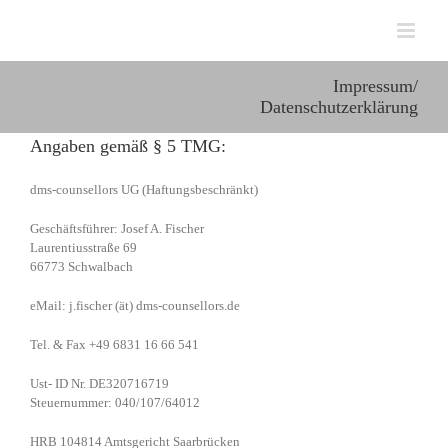
Zum
Inhalt
springen
Impressum/
Datenschutzerklärung
Angaben gemäß § 5 TMG:
dms-counsellors UG (Haftungsbeschränkt)
Geschäftsführer: Josef A. Fischer
Laurentiusstraße 69
66773 Schwalbach
eMail: j.fischer (ät) dms-counsellors.de
Tel. & Fax +49 6831 16 66 541
Ust- ID Nr. DE320716719
Steuernummer: 040/107/64012
HRB 104814 Amtsgericht Saarbrücken